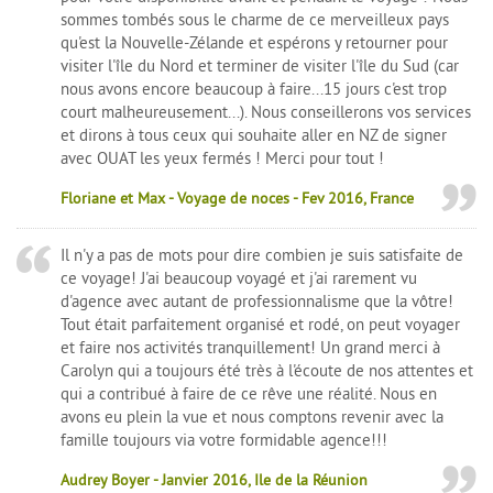
sommes tombés sous le charme de ce merveilleux pays
qu'est la Nouvelle-Zélande et espérons y retourner pour
visiter l'île du Nord et terminer de visiter l'île du Sud (car
nous avons encore beaucoup à faire...15 jours c'est trop
court malheureusement...). Nous conseillerons vos services
et dirons à tous ceux qui souhaite aller en NZ de signer
avec OUAT les yeux fermés ! Merci pour tout !
Floriane et Max - Voyage de noces - Fev 2016, France
Il n'y a pas de mots pour dire combien je suis satisfaite de
ce voyage! J'ai beaucoup voyagé et j'ai rarement vu
d'agence avec autant de professionnalisme que la vôtre!
Tout était parfaitement organisé et rodé, on peut voyager
et faire nos activités tranquillement! Un grand merci à
Carolyn qui a toujours été très à l'écoute de nos attentes et
qui a contribué à faire de ce rêve une réalité. Nous en
avons eu plein la vue et nous comptons revenir avec la
famille toujours via votre formidable agence!!!
Audrey Boyer - Janvier 2016, Ile de la Réunion