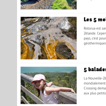
Les 5 me
Rotorua est sa
Zélande. Cependa
pays, c'est po
géothermiques e
5 balade
La Nouvelle-Zé
mondialement c
Crossing deman
aux plus petits