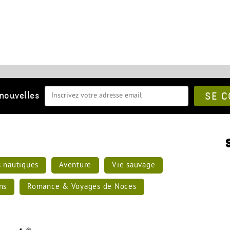
 nouvelles
SE 
s nautiques
Aventure
Vie sauvage
ns
Romance & Voyages de Noces