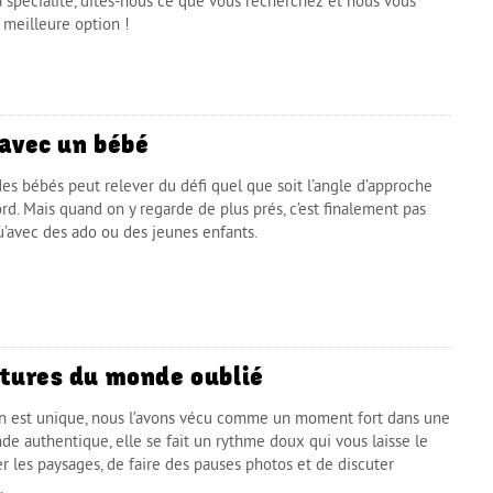
a spécialité, dites-nous ce que vous recherchez et nous vous
 meilleure option !
avec un bébé
es bébés peut relever du défi quel que soit l’angle d’approche
rd. Mais quand on y regarde de plus prés, c’est finalement pas
qu’avec des ado ou des jeunes enfants.
tures du monde oublié
n est unique, nous l’avons vécu comme un moment fort dans une
de authentique, elle se fait un rythme doux qui vous laisse le
r les paysages, de faire des pauses photos et de discuter
.