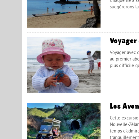
Chaque île a s
suggérerons la
Voyager 
Voyager avec d
au premier abo
plus difficile 
Les Aven
Cette excursio
Nouvelle-Zélan
temps d’admire
tranquillement