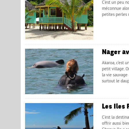
C’est un peu n
méconnue alors
petites perles 
Nager av
Akaroa, c’est 
petit village.
la vie sauvage
surtout le dau
Les Iles 
C’est la destin
offrir aussi bi