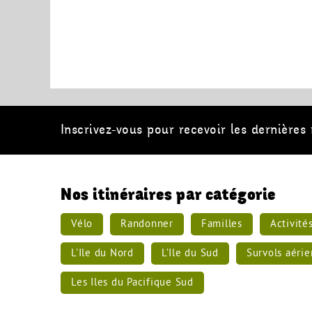
Inscrivez-vous pour recevoir les dernières
Nos itinéraires par catégorie
Vélo
Randonner
Familles
Activité
L'Ile du Nord
L’Ile du Sud
Survols aérie
Les Iles du Pacifique Sud