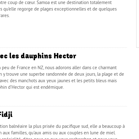
otre coup de cœur. Samoa est une destination totalement
 qu’elle regorge de plages exceptionnelles et de quelques
rares.
ec les dauphins Hector
un peu de France en NZ, nous adorons aller dans ce charmant
 On y trouve une superbe randonnée de deux jours, la plage et de
 avec des manchots aux yeux jaunes et les petits bleus mais
phin d’Hector qui est endémique.
Fidji
ation balnéaire la plus prisée du pacifique sud, elle a beaucoup à
en aux familles, qu'aux amis ou aux couples en lune de miel.